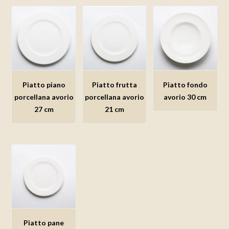
Piatto piano
Piatto frutta
Piatto fondo
Aggiungi
Aggiungi
Aggiungi
porcellana avorio
porcellana avorio
avorio 30 cm
alla lista
alla lista
alla lista
27 cm
21 cm
dei
dei
dei
desideri
desideri
desideri
Piatto pane
Aggiungi