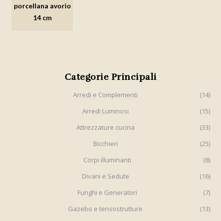
porcellana avorio
alla lista
14 cm
dei
desideri
Categorie Principali
Arredi e Complementi
(14)
Arredi Luminosi
(15)
Attrezzature cucina
(33)
Bicchieri
(25)
Corpi illuminanti
(8)
Divani e Sedute
(16)
Funghi e Generatori
(7)
Gazebo e tensostrutture
(13)