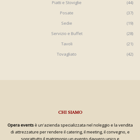
Piatti e Stoviglie
(44)
Posate
(37)
Sedie
(19)
Servizio e Buffet
(28)
Tavoli
(21)
Tovagliato
(42)
CHI SIAMO
Opera events
è un'azienda specializzata nel noleggio e la vendita
di attrezzature per rendere il catering, il meeting, il convegno, e
soprattutto il matrimonio un evento davvero unico e