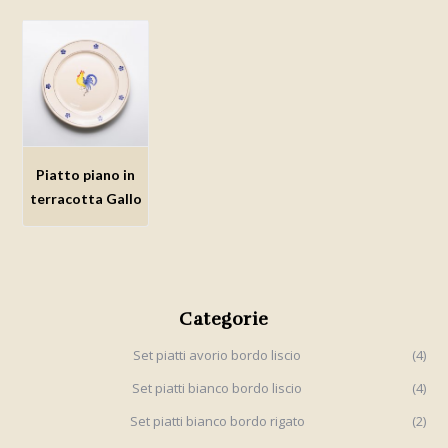
Piatto piano in
Aggiungi
terracotta Gallo
alla lista
dei
desideri
Categorie
Set piatti avorio bordo liscio
(4)
Set piatti bianco bordo liscio
(4)
Set piatti bianco bordo rigato
(2)