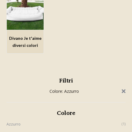
Divano Je t'aime
Aggiungi
diversi colori
alla lista
dei
desideri
Filtri
Colore: Azzurro
Colore
1
Azzurro