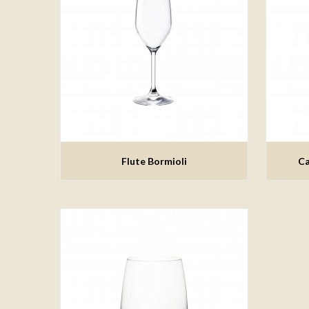
Aggiungi alla lista dei
Flute Bormioli
Ca
desideri