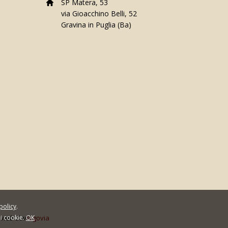
SP Matera, 53
via Gioacchino Belli, 52
Gravina in Puglia (Ba)
policy
.
ei cookie.
web dev
OK
logovia