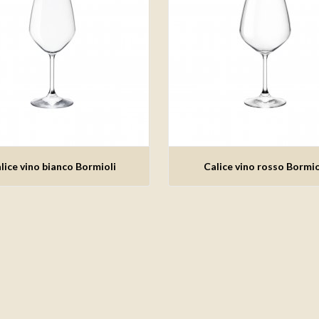
Aggiungi alla lista dei
Aggiungi alla lista de
lice vino bianco Bormioli
Calice vino rosso Bormio
desideri
desideri