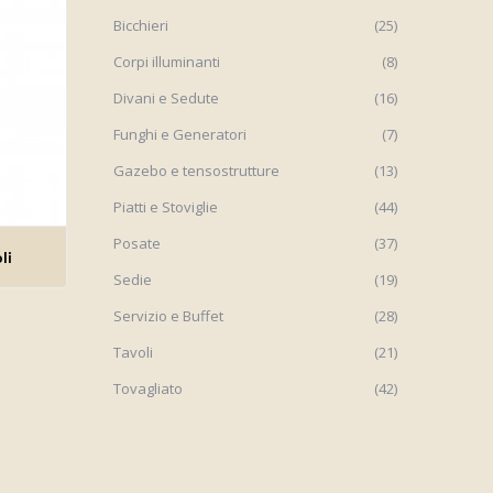
Bicchieri
(25)
Corpi illuminanti
(8)
Divani e Sedute
(16)
Funghi e Generatori
(7)
Gazebo e tensostrutture
(13)
Piatti e Stoviglie
(44)
Posate
(37)
i
li
Sedie
(19)
Servizio e Buffet
(28)
Tavoli
(21)
Tovagliato
(42)