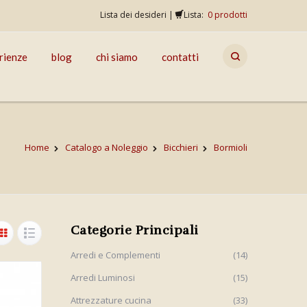
Lista dei desideri
|
Lista:
0
prodotti
rienze
blog
chi siamo
contatti
Home
Catalogo a Noleggio
Bicchieri
Bormioli
Categorie Principali
Arredi e Complementi
(14)
Arredi Luminosi
(15)
Attrezzature cucina
(33)