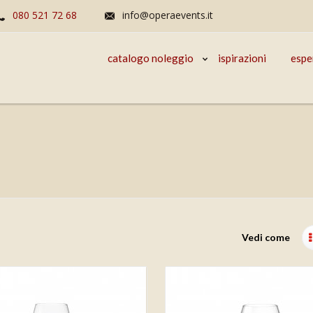
080 521 72 68
info@operaevents.it
catalogo noleggio
ispirazioni
espe
Vedi come