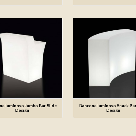
ne luminoso Jumbo Bar Slide
Bancone luminoso Snack Bar
giungi alla lista dei desideri
Aggiungi alla lista dei des
Design
Design