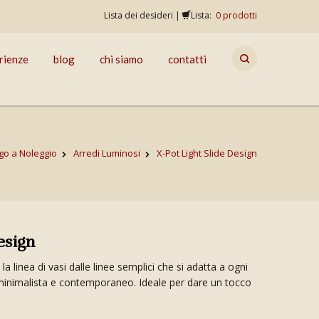
Lista dei desideri
|
Lista:
0
prodotti
rienze
blog
chi siamo
contatti
go a Noleggio
Arredi Luminosi
X-Pot Light Slide Design
esign
la linea di vasi dalle linee semplici che si adatta a ogni
inimalista e contemporaneo. Ideale per dare un tocco