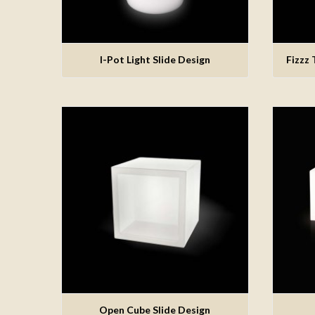
I-Pot Light Slide Design
Fizzz 
Aggiungi alla lista dei desideri
Ag
Open Cube Slide Design
Aggiungi alla lista dei desideri
Ag