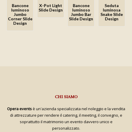
desideri
desideri
desideri
desideri
Bancone
X-Pot Light
Bancone
Seduta
luminoso
Slide Design
luminoso
luminosa
Jumbo
Jumbo Bar
Snake Slide
Corner Slide
Slide Design
Design
Aggiungi
Aggiungi
Aggiungi
Aggiungi
Design
alla lista
alla lista
alla lista
alla lista
dei
dei
dei
dei
desideri
desideri
desideri
desideri
CHI SIAMO
Opera events
è un'azienda specializzata nel noleggio e la vendita
di attrezzature per rendere il catering, il meeting, il convegno, e
soprattutto il matrimonio un evento davvero unico e
personalizzato.