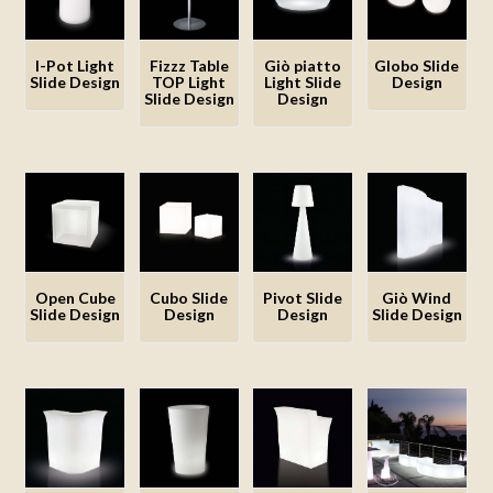
I-Pot Light
Fizzz Table
Giò piatto
Globo Slide
Slide Design
TOP Light
Light Slide
Design
Slide Design
Design
Aggiungi
Aggiungi
Aggiungi
Aggiungi
alla lista
alla lista
alla lista
alla lista
dei
dei
dei
dei
desideri
desideri
desideri
desideri
Open Cube
Cubo Slide
Pivot Slide
Giò Wind
Slide Design
Design
Design
Slide Design
Aggiungi
Aggiungi
Aggiungi
Aggiungi
alla lista
alla lista
alla lista
alla lista
dei
dei
dei
dei