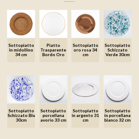
Sottopiatto
Piatto
Sottopiatto
Sottopiatto
in midollino
Trasparente
oro rosa 34
Schizzato
34 cm
Bordo Oro
cm
Verde 30cm
Aggiungi
Aggiungi
Aggiungi
Aggiungi
alla lista
alla lista
alla lista
alla lista
dei
dei
dei
dei
desideri
desideri
desideri
desideri
Sottopiatto
Sottopiatto
Sottopiatto
Sottopiatto
Schizzato Blu
porcellana
in argento 31
in porcellana
30cm
avorio 33 cm
cm
bianco 32 cm
Aggiungi
Aggiungi
Aggiungi
Aggiungi