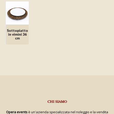
alla lista
alla lista
alla lista
alla lista
dei
dei
dei
dei
desideri
desideri
desideri
desideri
Sottopiatto
in vimini 36
cm
Aggiungi
alla lista
dei
desideri
CHI SIAMO
Opera events
è un'azienda specializzata nel noleggio e la vendita